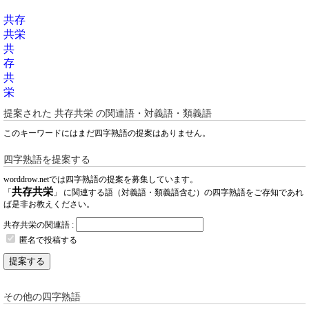
共存
共栄
共
存
共
栄
提案された
共存共栄
の関連語・対義語・類義語
このキーワードにはまだ四字熟語の提案はありません。
四字熟語を提案する
worddrow.netでは四字熟語の提案を募集しています。
共存共栄
「
」 に関連する語（対義語・類義語含む）の四字熟語をご存知であれ
ば是非お教えください。
共存共栄の関連語 :
匿名で投稿する
提案する
その他の四字熟語