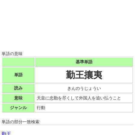
単語の意味
基準単語
勤王攘夷
単語
読み
きんのうじょうい
意味
天皇に忠勤を尽くして外国人を追い払うこと
ジャンル
行動
単語の部分一致検索
勤王