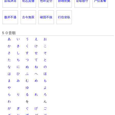
斎戒沐浴
初志貫徹
色即是空
群雄割拠
逆取順守
尸位素餐
傲岸不遜
古今無双
確固不抜
行住坐臥
５０音順
あ
い
う
え
お
か
き
く
け
こ
さ
し
す
せ
そ
た
ち
つ
て
と
な
に
ぬ
ね
の
は
ひ
ふ
へ
ほ
ま
み
む
め
も
や
ゆ
よ
ら
り
る
れ
ろ
わ
を
ん
が
ぎ
ぐ
げ
ご