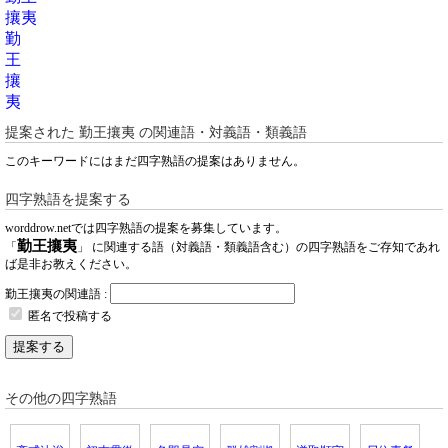
攘夷
勤
王
攘
夷
提案された
勤王攘夷
の関連語・対義語・類義語
このキーワードにはまだ四字熟語の提案はありません。
四字熟語を提案する
worddrow.netでは四字熟語の提案を募集しています。
勤王攘夷
「
」 に関連する語（対義語・類義語含む）の四字熟語をご存知であれ
ば是非お教えください。
勤王攘夷の関連語 :
匿名で投稿する
提案する
その他の四字熟語