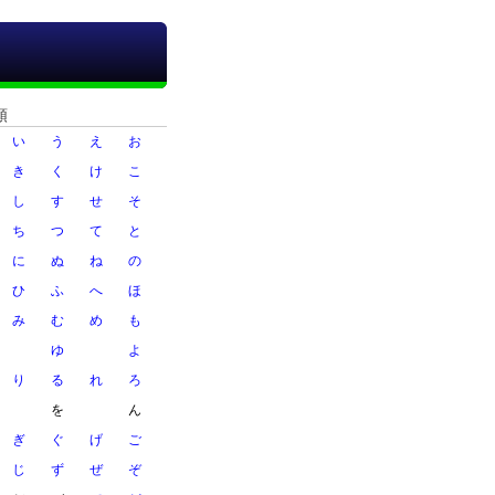
順
い
う
え
お
き
く
け
こ
し
す
せ
そ
ち
つ
て
と
に
ぬ
ね
の
ひ
ふ
へ
ほ
み
む
め
も
ゆ
よ
り
る
れ
ろ
を
ん
ぎ
ぐ
げ
ご
じ
ず
ぜ
ぞ