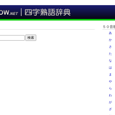
５０音
あ
検索
か
さ
た
な
は
ま
や
ら
わ
が
ざ