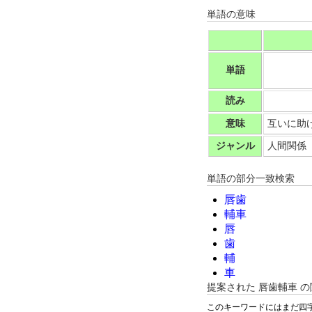
単語の意味
単語
読み
意味
互いに助
ジャンル
人間関係
単語の部分一致検索
唇歯
輔車
唇
歯
輔
車
提案された
唇歯輔車
の
このキーワードにはまだ四