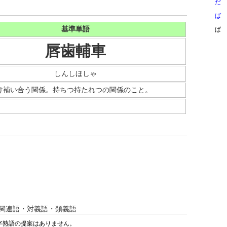
だ
ば
基準単語
ぱ
唇歯輔車
しんしほしゃ
け補い合う関係。持ちつ持たれつの関係のこと。
関連語・対義語・類義語
字熟語の提案はありません。