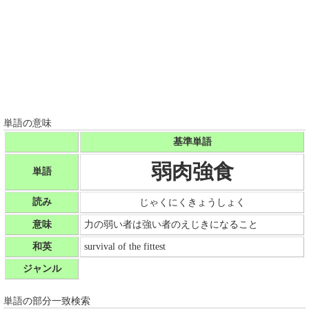
単語の意味
基準単語
弱肉強食
単語
読み
じゃくにくきょうしょく
意味
力の弱い者は強い者のえじきになること
和英
survival of the fittest
ジャンル
単語の部分一致検索