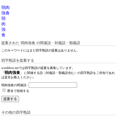
弱肉
強食
弱
肉
強
食
提案された
弱肉強食
の関連語・対義語・類義語
このキーワードにはまだ四字熟語の提案はありません。
四字熟語を提案する
worddrow.netでは四字熟語の提案を募集しています。
弱肉強食
「
」 に関連する語（対義語・類義語含む）の四字熟語をご存知であれ
ば是非お教えください。
弱肉強食の関連語 :
匿名で投稿する
提案する
その他の四字熟語