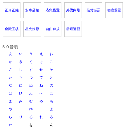
正真正銘
安車蒲輪
応急措置
外柔内剛
信賞必罰
喧喧囂囂
金殿玉楼
星火燎原
自由奔放
雲煙過眼
５０音順
あ
い
う
え
お
か
き
く
け
こ
さ
し
す
せ
そ
た
ち
つ
て
と
な
に
ぬ
ね
の
は
ひ
ふ
へ
ほ
ま
み
む
め
も
や
ゆ
よ
ら
り
る
れ
ろ
わ
を
ん