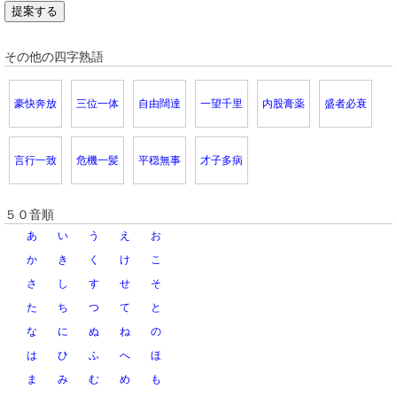
提案する
その他の四字熟語
豪快奔放
三位一体
自由闊達
一望千里
内股膏薬
盛者必衰
言行一致
危機一髪
平穏無事
才子多病
５０音順
あ
い
う
え
お
か
き
く
け
こ
さ
し
す
せ
そ
た
ち
つ
て
と
な
に
ぬ
ね
の
は
ひ
ふ
へ
ほ
ま
み
む
め
も