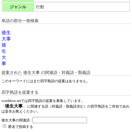
ジャンル
行動
単語の部分一致検索
後生
大事
後
生
大
事
提案された
後生大事
の関連語・対義語・類義語
このキーワードにはまだ四字熟語の提案はありません。
四字熟語を提案する
worddrow.netでは四字熟語の提案を募集しています。
後生大事
「
」 に関連する語（対義語・類義語含む）の四字熟語をご存知であれ
ば是非お教えください。
後生大事の関連語 :
匿名で投稿する