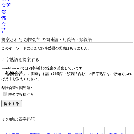
会苦
怨
憎
会
苦
提案された
怨憎会苦
の関連語・対義語・類義語
このキーワードにはまだ四字熟語の提案はありません。
四字熟語を提案する
worddrow.netでは四字熟語の提案を募集しています。
怨憎会苦
「
」 に関連する語（対義語・類義語含む）の四字熟語をご存知であれ
ば是非お教えください。
怨憎会苦の関連語 :
匿名で投稿する
提案する
その他の四字熟語