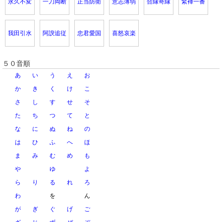
永久不変
一刀両断
正当防衛
意志薄弱
合縁奇縁
緊褌一番
我田引水
阿諛追従
忠君愛国
喜怒哀楽
５０音順
あ
い
う
え
お
か
き
く
け
こ
さ
し
す
せ
そ
た
ち
つ
て
と
な
に
ぬ
ね
の
は
ひ
ふ
へ
ほ
ま
み
む
め
も
や
ゆ
よ
ら
り
る
れ
ろ
わ
を
ん
が
ぎ
ぐ
げ
ご