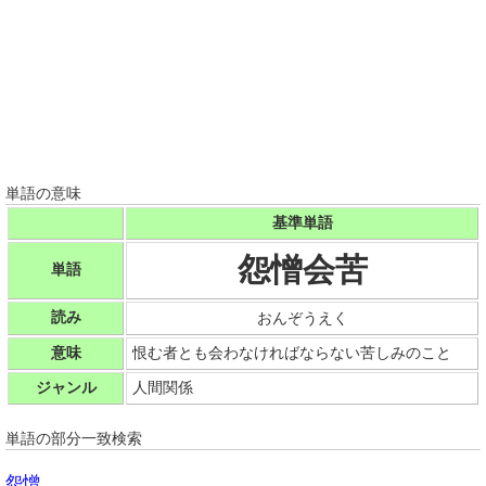
単語の意味
基準単語
怨憎会苦
単語
読み
おんぞうえく
意味
恨む者とも会わなければならない苦しみのこと
ジャンル
人間関係
単語の部分一致検索
怨憎