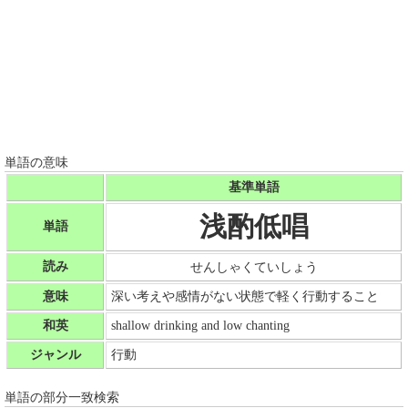
単語の意味
基準単語
浅酌低唱
単語
読み
せんしゃくていしょう
意味
深い考えや感情がない状態で軽く行動すること
和英
shallow drinking and low chanting
ジャンル
行動
単語の部分一致検索