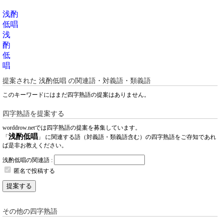
浅酌
低唱
浅
酌
低
唱
提案された
浅酌低唱
の関連語・対義語・類義語
このキーワードにはまだ四字熟語の提案はありません。
四字熟語を提案する
worddrow.netでは四字熟語の提案を募集しています。
浅酌低唱
「
」 に関連する語（対義語・類義語含む）の四字熟語をご存知であれ
ば是非お教えください。
浅酌低唱の関連語 :
匿名で投稿する
提案する
その他の四字熟語