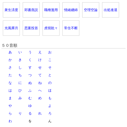
衆生済度
郢書燕説
職権濫用
情緒纏綿
空理空論
出処進退
光風霽月
思案投首
虎視眈々
常住不断
５０音順
あ
い
う
え
お
か
き
く
け
こ
さ
し
す
せ
そ
た
ち
つ
て
と
な
に
ぬ
ね
の
は
ひ
ふ
へ
ほ
ま
み
む
め
も
や
ゆ
よ
ら
り
る
れ
ろ
わ
を
ん