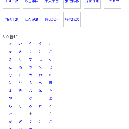
正直一徹
尽忠報国
十人十色
酒池肉林
採長補短
三令五申
内政干渉
紅灯緑酒
侃侃諤諤
時代錯誤
５０音順
あ
い
う
え
お
か
き
く
け
こ
さ
し
す
せ
そ
た
ち
つ
て
と
な
に
ぬ
ね
の
は
ひ
ふ
へ
ほ
ま
み
む
め
も
や
ゆ
よ
ら
り
る
れ
ろ
わ
を
ん
が
ぎ
ぐ
げ
ご