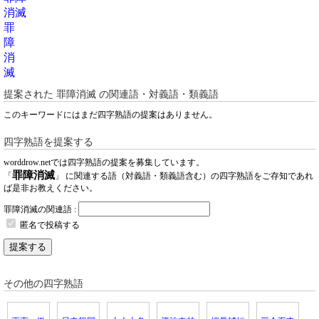
消滅
罪
障
消
滅
提案された
罪障消滅
の関連語・対義語・類義語
このキーワードにはまだ四字熟語の提案はありません。
四字熟語を提案する
worddrow.netでは四字熟語の提案を募集しています。
罪障消滅
「
」 に関連する語（対義語・類義語含む）の四字熟語をご存知であれ
ば是非お教えください。
罪障消滅の関連語 :
匿名で投稿する
提案する
その他の四字熟語