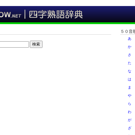
５０音
あ
検索
か
さ
た
な
は
ま
や
ら
わ
が
ざ