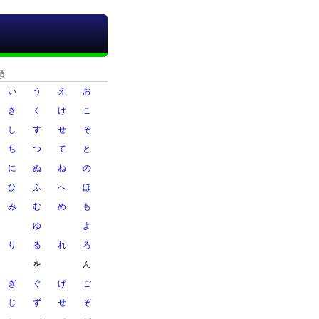
順
い
う
え
お
き
く
け
こ
し
す
せ
そ
ち
つ
て
と
に
ぬ
ね
の
ひ
ふ
へ
ほ
み
む
め
も
ゆ
よ
り
る
れ
ろ
を
ん
ぎ
ぐ
げ
ご
じ
ず
ぜ
ぞ