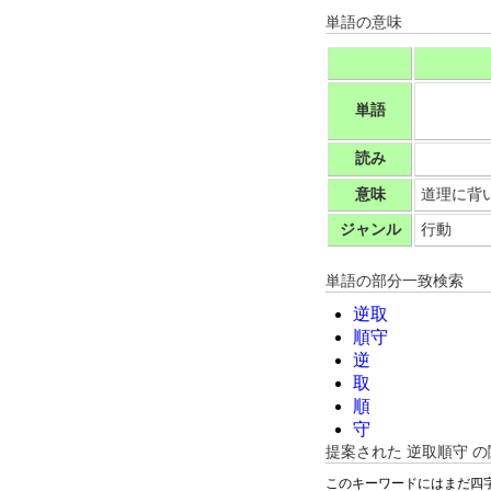
単語の意味
単語
読み
意味
道理に背
ジャンル
行動
単語の部分一致検索
逆取
順守
逆
取
順
守
提案された
逆取順守
の
このキーワードにはまだ四