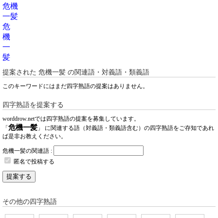
危機
一髪
危
機
一
髪
提案された
危機一髪
の関連語・対義語・類義語
このキーワードにはまだ四字熟語の提案はありません。
四字熟語を提案する
worddrow.netでは四字熟語の提案を募集しています。
危機一髪
「
」 に関連する語（対義語・類義語含む）の四字熟語をご存知であれ
ば是非お教えください。
危機一髪の関連語 :
匿名で投稿する
提案する
その他の四字熟語