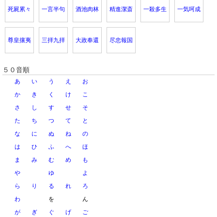
死屍累々
一言半句
酒池肉林
精進潔斎
一殺多生
一気呵成
尊皇攘夷
三拝九拝
大政奉還
尽忠報国
５０音順
あ
い
う
え
お
か
き
く
け
こ
さ
し
す
せ
そ
た
ち
つ
て
と
な
に
ぬ
ね
の
は
ひ
ふ
へ
ほ
ま
み
む
め
も
や
ゆ
よ
ら
り
る
れ
ろ
わ
を
ん
が
ぎ
ぐ
げ
ご