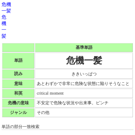
危機
一髪
危
機
一
髪
基準単語
危機一髪
単語
読み
ききいっぱつ
意味
あとわずかで非常に危険な状態に陥りそうなこと
和英
critical moment
危機の意味
不安定で危険な状況や出来事。ピンチ
ジャンル
その他
単語の部分一致検索