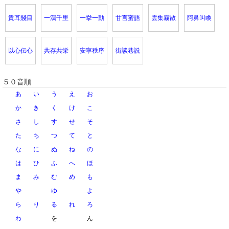
貴耳賤目
一瀉千里
一挙一動
甘言蜜語
雲集霧散
阿鼻叫喚
以心伝心
共存共栄
安寧秩序
街談巷説
５０音順
あ
い
う
え
お
か
き
く
け
こ
さ
し
す
せ
そ
た
ち
つ
て
と
な
に
ぬ
ね
の
は
ひ
ふ
へ
ほ
ま
み
む
め
も
や
ゆ
よ
ら
り
る
れ
ろ
わ
を
ん