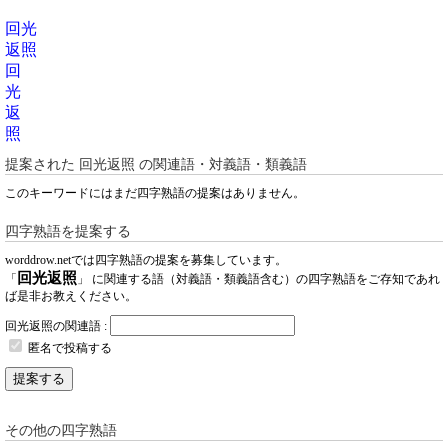
回光
返照
回
光
返
照
提案された
回光返照
の関連語・対義語・類義語
このキーワードにはまだ四字熟語の提案はありません。
四字熟語を提案する
worddrow.netでは四字熟語の提案を募集しています。
回光返照
「
」 に関連する語（対義語・類義語含む）の四字熟語をご存知であれ
ば是非お教えください。
回光返照の関連語 :
匿名で投稿する
提案する
その他の四字熟語