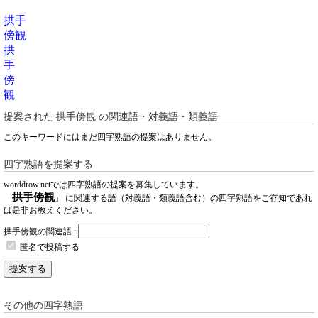
拱手
傍観
拱
手
傍
観
提案された
拱手傍観
の関連語・対義語・類義語
このキーワードにはまだ四字熟語の提案はありません。
四字熟語を提案する
worddrow.netでは四字熟語の提案を募集しています。
拱手傍観
「
」 に関連する語（対義語・類義語含む）の四字熟語をご存知であれ
ば是非お教えください。
拱手傍観の関連語 :
匿名で投稿する
提案する
その他の四字熟語