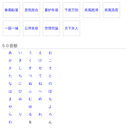
春風駘蕩
意気投合
夏炉冬扇
千差万別
疾風怒濤
疾風迅雷
一国一城
公序良俗
空理空論
月下氷人
５０音順
あ
い
う
え
お
か
き
く
け
こ
さ
し
す
せ
そ
た
ち
つ
て
と
な
に
ぬ
ね
の
は
ひ
ふ
へ
ほ
ま
み
む
め
も
や
ゆ
よ
ら
り
る
れ
ろ
わ
を
ん